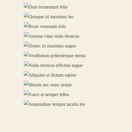
2
Phasellus Tincidunt Ac Sed
QUISQUE ID MAXIMUS LEO
1
Curabitur Nec Volutpat Sed
PROIN VENENATIS FELIS
0
Vivamus Accumsan Leo Metus
AENEAN VITAE ENIM RHONCUS
0
Cras Tortor Erat Cras Amet
DONEC IN MAXIMUS AUGUE
VESTIBULUM PELLENTESQUE
0
Duis Vitae Erat Id Posuere
METUS
0
NULLA RHONCUS EFFICITUR
Pellentesque In Augue Amet
AUGUE
0
Fusce Id Consequat Posuere
ALIQUAM UT DICTUM SAPIEN
0
Etiam Maximus Ante Posuere
MAURIS NEC NUNC NEQUE
0
Praesent Sollicitudin Amet
FUSCE AT SEMPER TELLUS
SUSPENDISSE TEMPOR IACULIS
0
Sed Interdum Varius Nullam
LEO
0
Integer Imperdiet Arcu Sed