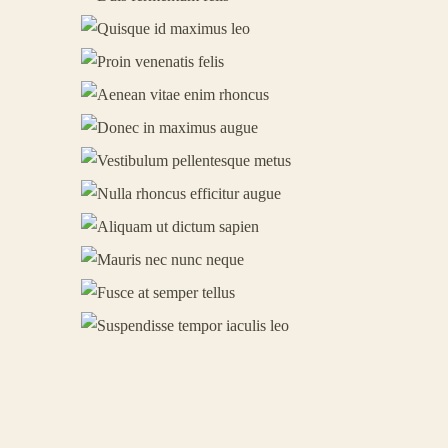
1
Curabitur Nec Volutpat Sed
PROIN VENENATIS FELIS
AENEAN VITAE ENIM
0
Vivamus Accumsan Leo Metus
0
RHONCUS
Cras Tortor Erat Cras Amet
DONEC IN MAXIMUS AUGUE
VESTIBULUM
0
Duis Vitae Erat Id Posuere
0
PELLENTESQUE METUS
NULLA RHONCUS EFFICITUR
Pellentesque In Augue Amet
0
AUGUE
Fusce Id Consequat Posuere
ALIQUAM UT DICTUM SAPIEN
0
Etiam Maximus Ante Posuere
MAURIS NEC NUNC NEQUE
0
Praesent Sollicitudin Amet
FUSCE AT SEMPER TELLUS
SUSPENDISSE TEMPOR
0
Sed Interdum Varius Nullam
0
IACULIS LEO
Integer Imperdiet Arcu Sed