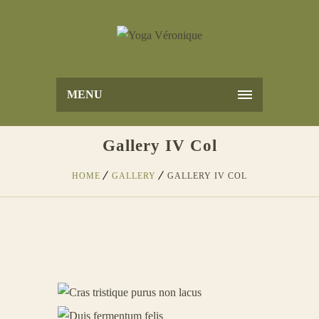
MENU
Gallery IV Col
HOME
GALLERY
GALLERY IV COL
CRAS TRISTIQUE PURUS
1
NON LACUS
Internal Spirit & Soul Cleansing
DUIS FERMENTUM FELIS
2
Phasellus Tincidunt Ac Sed
QUISQUE ID MAXIMUS LEO