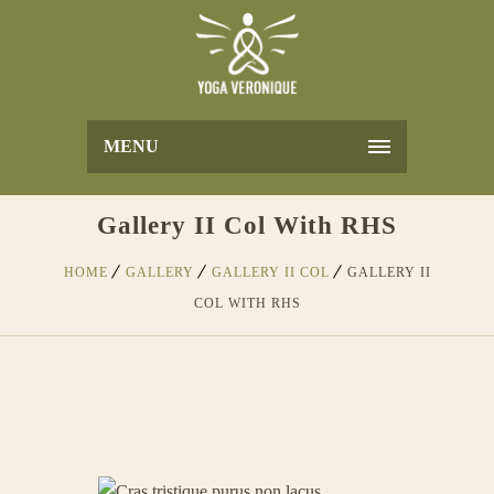
MENU
Gallery II Col With RHS
HOME
GALLERY
GALLERY II COL
GALLERY II
COL WITH RHS
CRAS TRISTIQUE PURUS
NON LACUS
1
Internal Spirit & Soul Cleansing
DUIS FERMENTUM FELIS